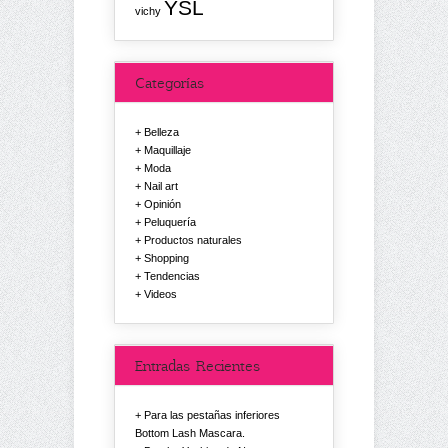
YSL
vichy
Categorías
Belleza
Maquillaje
Moda
Nail art
Opinión
Peluquería
Productos naturales
Shopping
Tendencias
Videos
Entradas Recientes
Para las pestañas inferiores
Bottom Lash Mascara.