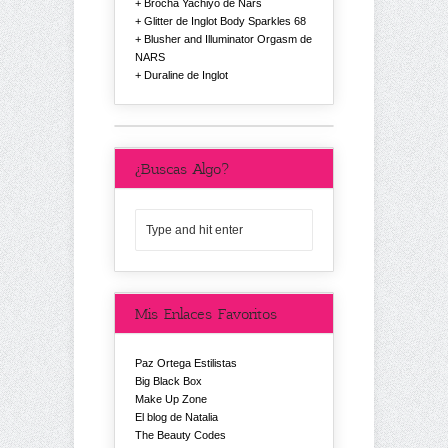
Brocha Yachiyo de Nars
Glitter de Inglot Body Sparkles 68
Blusher and Illuminator Orgasm de
NARS
Duraline de Inglot
¿Buscas Algo?
Mis Enlaces Favoritos
Paz Ortega Estilistas
Big Black Box
Make Up Zone
El blog de Natalia
The Beauty Codes