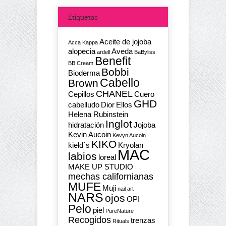
Etiquetas
Aceite de jojoba
Acca Kappa
alopecia
Aveda
ardell
BaByliss
Benefit
BB Cream
Bobbi
Bioderma
Cabello
Brown
CHANEL
Cepillos
Cuero
GHD
cabelludo
Dior
Ellos
Helena Rubinstein
Inglot
hidratación
Jojoba
Kevin Aucoin
Kevyn Aucoin
KIKO
kield´s
Kryolan
MAC
labios
loreal
MAKE UP STUDIO
mechas californianas
MUFE
Muji
nail art
NARS
ojos
OPI
Pelo
piel
PureNature
Recogidos
trenzas
Rituals