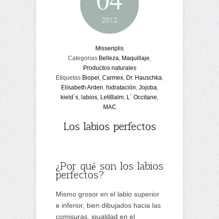
2012
Missenplis
Categorias
Belleza
,
Maquillaje
,
Productos naturales
Etiquetas
Biopel
,
Carmex
,
Dr. Hauschka
,
Elisabeth Arden
,
hidratación
,
Jojoba
,
kield´s
,
labios
,
LetiBalm
,
L´ Occitane
,
MAC
Los labios perfectos
¿Por qué son los labios
perfectos?
Mismo grosor en el labio superior
e inferior, bien dibujados hacia las
comisuras, igualdad en el