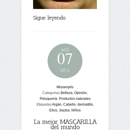
Sigue leyendo
AGO
07
2012
Missenplis
Categorias
Belleza
,
Opinión
,
Peluquería
,
Productos naturales
Etiquetas
Argán
,
Cabello
,
dermatitis
,
Ellos
,
Jojoba
,
Niños
La mejor MASCARILLA
del mundo