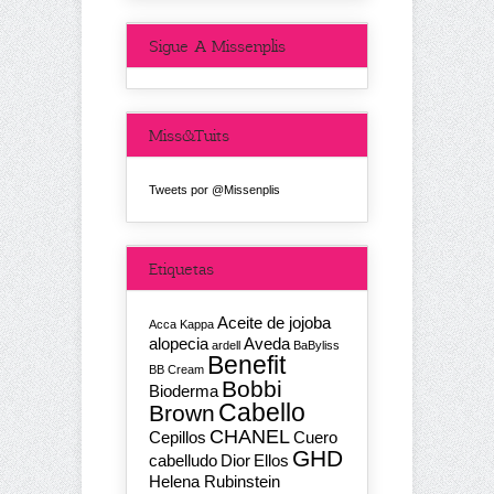
Sigue A Missenplis
Miss&Tuits
Tweets por @Missenplis
Etiquetas
Aceite de jojoba
Acca Kappa
alopecia
Aveda
ardell
BaByliss
Benefit
BB Cream
Bobbi
Bioderma
Cabello
Brown
CHANEL
Cepillos
Cuero
GHD
cabelludo
Dior
Ellos
Helena Rubinstein