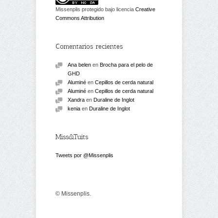
Missenplis protegido bajo licencia
Creative
Commons Attribution
Comentarios recientes
Ana belen
en
Brocha para el pelo de
GHD
Aluminé
en
Cepillos de cerda natural
Aluminé
en
Cepillos de cerda natural
Xandra
en
Duraline de Inglot
kenia
en
Duraline de Inglot
Miss&Tuits
Tweets por @Missenplis
© Missenplis.