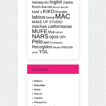
Inglot
hidratación
Jojoba
Kevin Aucoin
Kevyn Aucoin
KIKO
kield´s
Kryolan
MAC
labios
loreal
MAKE UP STUDIO
mechas californianas
MUFE
Muji
nail art
NARS
ojos
OPI
Pelo
piel
PureNature
Recogidos
trenzas
Rituals
YSL
vichy
Categorías
Belleza
Maquillaje
Moda
Nail art
Opinión
Peluquería