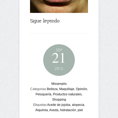
Sigue leyendo
SEP
21
2012
Missenplis
Categorias
Belleza
,
Maquillaje
,
Opinión
,
Peluquería
,
Productos naturales
,
Shopping
Etiquetas
Aceite de jojoba
,
alopecia
,
Alquimia
,
Aveda
,
hidratación
,
piel