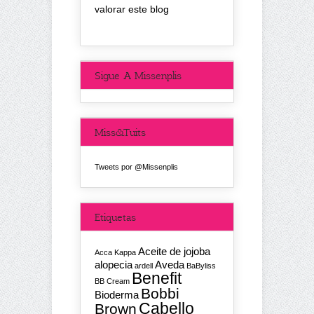
valorar este blog
Sigue A Missenplis
Miss&Tuits
Tweets por @Missenplis
Etiquetas
Aceite de jojoba
Acca Kappa
alopecia
Aveda
ardell
BaByliss
Benefit
BB Cream
Bobbi
Bioderma
Cabello
Brown