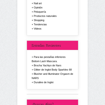
Nail art
Opinión
Peluquería
Productos naturales
Shopping
Tendencias
Videos
Entradas Recientes
Para las pestañas inferiores
Bottom Lash Mascara.
Brocha Yachiyo de Nars
Glitter de Inglot Body Sparkles 68
Blusher and Illuminator Orgasm de
NARS
Duraline de Inglot
¿Buscas Algo?