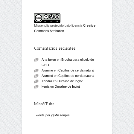
Missenplis protegido bajo licencia
Creative
Commons Attribution
Comentarios recientes
Ana belen
en
Brocha para el pelo de
GHD
Aluminé
en
Cepillos de cerda natural
Aluminé
en
Cepillos de cerda natural
Xandra
en
Duraline de Inglot
kenia
en
Duraline de Inglot
Miss&Tuits
Tweets por @Missenplis