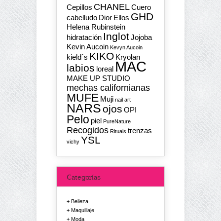
CHANEL
Cepillos
Cuero
GHD
cabelludo
Dior
Ellos
Helena Rubinstein
Inglot
hidratación
Jojoba
Kevin Aucoin
Kevyn Aucoin
KIKO
kield´s
Kryolan
MAC
labios
loreal
MAKE UP STUDIO
mechas californianas
MUFE
Muji
nail art
NARS
ojos
OPI
Pelo
piel
PureNature
Recogidos
trenzas
Rituals
YSL
vichy
Categorías
Belleza
Maquillaje
Moda