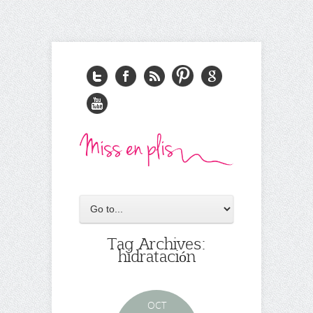
Tag Archives:
hidratación
OCT