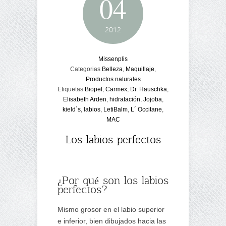
04
2012
Missenplis
Categorias
Belleza
,
Maquillaje
,
Productos naturales
Etiquetas
Biopel
,
Carmex
,
Dr. Hauschka
,
Elisabeth Arden
,
hidratación
,
Jojoba
,
kield´s
,
labios
,
LetiBalm
,
L´ Occitane
,
MAC
Los labios perfectos
¿Por qué son los labios
perfectos?
Mismo grosor en el labio superior
e inferior, bien dibujados hacia las