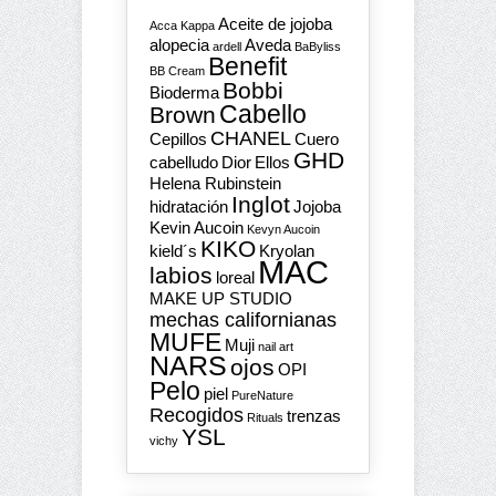
Aceite de jojoba
Acca Kappa
alopecia
Aveda
ardell
BaByliss
Benefit
BB Cream
Bobbi
Bioderma
Cabello
Brown
CHANEL
Cepillos
Cuero
GHD
cabelludo
Dior
Ellos
Helena Rubinstein
Inglot
hidratación
Jojoba
Kevin Aucoin
Kevyn Aucoin
KIKO
kield´s
Kryolan
MAC
labios
loreal
MAKE UP STUDIO
mechas californianas
MUFE
Muji
nail art
NARS
ojos
OPI
Pelo
piel
PureNature
Recogidos
trenzas
Rituals
YSL
vichy