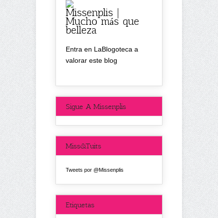
Missenplis |
Mucho más que
belleza
Entra en LaBlogoteca a
valorar este blog
Sigue A Missenplis
Miss&Tuits
Tweets por @Missenplis
Etiquetas