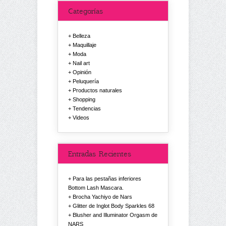
Categorías
Belleza
Maquillaje
Moda
Nail art
Opinión
Peluquería
Productos naturales
Shopping
Tendencias
Videos
Entradas Recientes
Para las pestañas inferiores
Bottom Lash Mascara.
Brocha Yachiyo de Nars
Glitter de Inglot Body Sparkles 68
Blusher and Illuminator Orgasm de
NARS