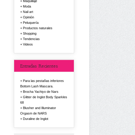
Maquillaje
Moda
Nail art
Opinión
Peluquería
Productos naturales
Shopping
Tendencias
Videos
Entradas Recientes
Para las pestañas inferiores
Bottom Lash Mascara.
Brocha Yachiyo de Nars
Glitter de Inglot Body Sparkles
68
Blusher and Illuminator
Orgasm de NARS
Duraline de Inglot