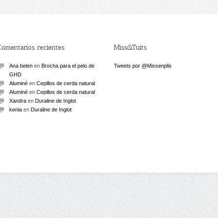
Comentarios recientes
Miss&Tuits
Ana belen
en
Brocha para el pelo de
Tweets por @Missenplis
GHD
Aluminé
en
Cepillos de cerda natural
Aluminé
en
Cepillos de cerda natural
Xandra
en
Duraline de Inglot
kenia
en
Duraline de Inglot