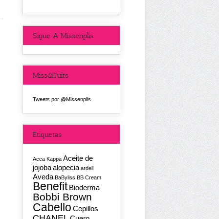
Sigue A Missenplis
Miss&Tuits
Tweets por @Missenplis
Etiquetas
Aceite de
Acca Kappa
jojoba
alopecia
ardell
Aveda
BaByliss
BB Cream
Benefit
Bioderma
Bobbi Brown
Cabello
Cepillos
CHANEL
Cuero