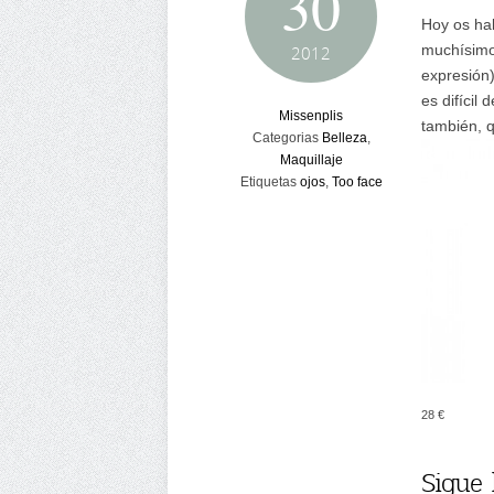
30
Hoy os ha
muchísimo 
2012
expresión)
es difícil
Missenplis
también, 
Categorias
Belleza
,
Maquillaje
Etiquetas
ojos
,
Too face
28 €
Sigue