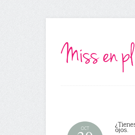
¿Tiene
OCT
ojos.