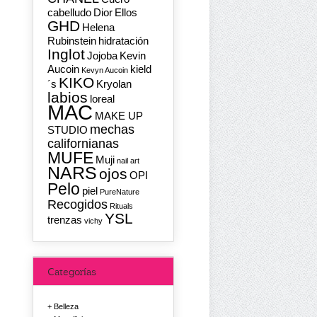
cabelludo
Dior
Ellos
GHD
Helena
Rubinstein
hidratación
Inglot
Jojoba
Kevin
Aucoin
kield
Kevyn Aucoin
KIKO
´s
Kryolan
labios
loreal
MAC
MAKE UP
mechas
STUDIO
californianas
MUFE
Muji
nail art
NARS
ojos
OPI
Pelo
piel
PureNature
Recogidos
Rituals
YSL
trenzas
vichy
Categorías
Belleza