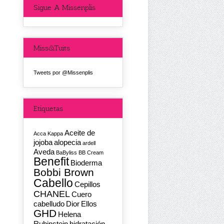
Sigue A Missenplis
Miss&Tuits
Tweets por @Missenplis
Etiquetas
Aceite de
Acca Kappa
jojoba
alopecia
ardell
Aveda
BaByliss
BB Cream
Benefit
Bioderma
Bobbi Brown
Cabello
Cepillos
CHANEL
Cuero
cabelludo
Dior
Ellos
GHD
Helena
Rubinstein
hidratación