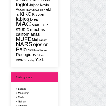
Inglot
Jojoba
Kevin
Aucoin
kield
Kevyn Aucoin
KIKO
´s
Kryolan
labios
loreal
MAC
MAKE UP
mechas
STUDIO
californianas
MUFE
Muji
nail art
NARS
ojos
OPI
Pelo
piel
PureNature
Recogidos
Rituals
YSL
trenzas
vichy
Categorías
Belleza
Maquillaje
Moda
Nail art
Opinión