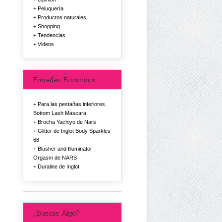
Peluquería
Productos naturales
Shopping
Tendencias
Videos
Entradas Recientes
Para las pestañas inferiores
Bottom Lash Mascara.
Brocha Yachiyo de Nars
Glitter de Inglot Body Sparkles
68
Blusher and Illuminator
Orgasm de NARS
Duraline de Inglot
¿Buscas Algo?