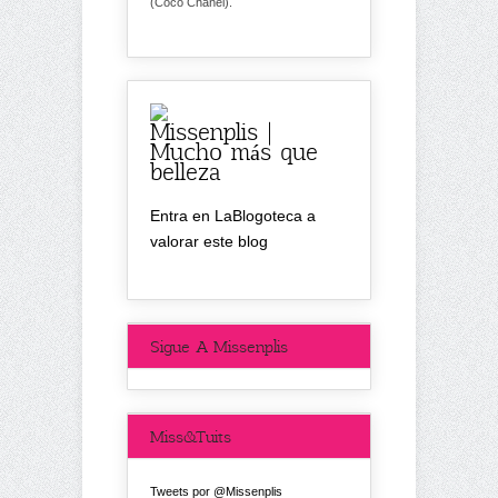
(Coco Chanel).
Missenplis |
Mucho más que
belleza
Entra en LaBlogoteca a
valorar este blog
Sigue A Missenplis
Miss&Tuits
Tweets por @Missenplis