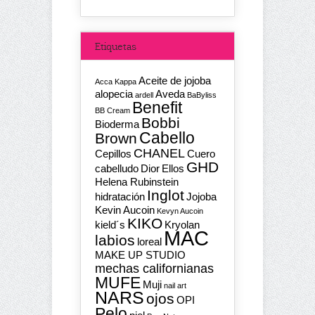
Etiquetas
Aceite de jojoba
Acca Kappa
alopecia
Aveda
ardell
BaByliss
Benefit
BB Cream
Bobbi
Bioderma
Cabello
Brown
CHANEL
Cepillos
Cuero
GHD
cabelludo
Dior
Ellos
Helena Rubinstein
Inglot
hidratación
Jojoba
Kevin Aucoin
Kevyn Aucoin
KIKO
kield´s
Kryolan
MAC
labios
loreal
MAKE UP STUDIO
mechas californianas
MUFE
Muji
nail art
NARS
ojos
OPI
Pelo