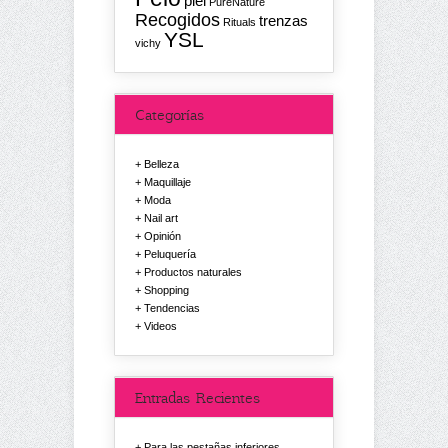
piel
PureNature
Recogidos
trenzas
Rituals
YSL
vichy
Categorías
Belleza
Maquillaje
Moda
Nail art
Opinión
Peluquería
Productos naturales
Shopping
Tendencias
Videos
Entradas Recientes
Para las pestañas inferiores