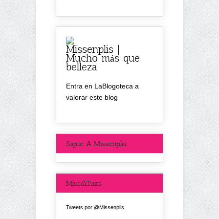
Missenplis |
Mucho más que
belleza
Entra en LaBlogoteca a
valorar este blog
Sigue A Missenplis
Miss&Tuits
Tweets por @Missenplis