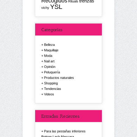
Recogidos
trenzas
Rituals
YSL
vichy
Categorías
Belleza
Maquillaje
Moda
Nail art
Opinión
Peluquería
Productos naturales
Shopping
Tendencias
Videos
Entradas Recientes
Para las pestañas inferiores
Bottom Lash Mascara.