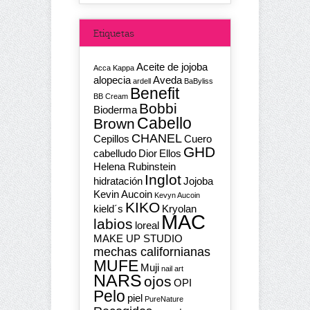
Etiquetas
Aceite de jojoba
Acca Kappa
alopecia
Aveda
ardell
BaByliss
Benefit
BB Cream
Bobbi
Bioderma
Cabello
Brown
CHANEL
Cepillos
Cuero
GHD
cabelludo
Dior
Ellos
Helena Rubinstein
Inglot
hidratación
Jojoba
Kevin Aucoin
Kevyn Aucoin
KIKO
kield´s
Kryolan
MAC
labios
loreal
MAKE UP STUDIO
mechas californianas
MUFE
Muji
nail art
NARS
ojos
OPI
Pelo
piel
PureNature