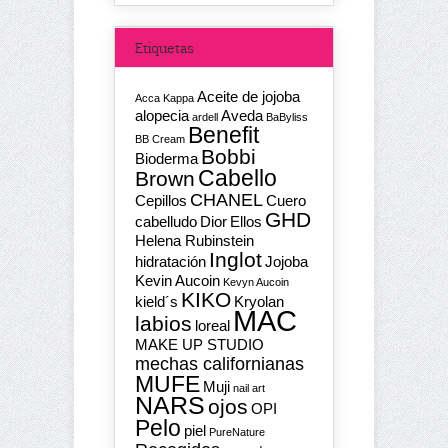
Etiquetas
Aceite de jojoba
Acca Kappa
alopecia
Aveda
ardell
BaByliss
Benefit
BB Cream
Bobbi
Bioderma
Cabello
Brown
CHANEL
Cepillos
Cuero
GHD
cabelludo
Dior
Ellos
Helena Rubinstein
Inglot
hidratación
Jojoba
Kevin Aucoin
Kevyn Aucoin
KIKO
kield´s
Kryolan
MAC
labios
loreal
MAKE UP STUDIO
mechas californianas
MUFE
Muji
nail art
NARS
ojos
OPI
Pelo
piel
PureNature