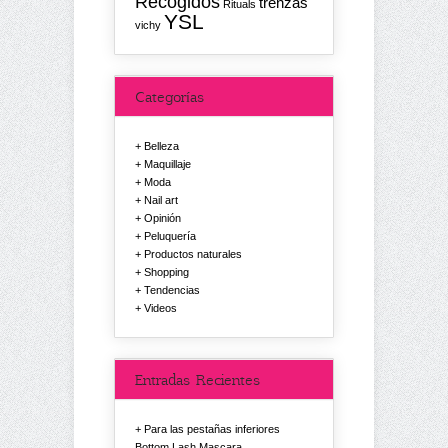
Recogidos
trenzas
Rituals
YSL
vichy
Categorías
Belleza
Maquillaje
Moda
Nail art
Opinión
Peluquería
Productos naturales
Shopping
Tendencias
Videos
Entradas Recientes
Para las pestañas inferiores
Bottom Lash Mascara.