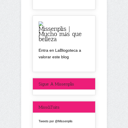
Missenplis |
Mucho más que
belleza
Entra en LaBlogoteca a
valorar este blog
Sigue A Missenplis
Miss&Tuits
Tweets por @Missenplis