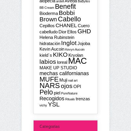
alopecia
Aveda
ardell
BaByliss
Benefit
BB Cream
Bobbi
Bioderma
Cabello
Brown
CHANEL
Cepillos
Cuero
GHD
cabelludo
Dior
Ellos
Helena Rubinstein
Inglot
hidratación
Jojoba
Kevin Aucoin
Kevyn Aucoin
KIKO
kield´s
Kryolan
MAC
labios
loreal
MAKE UP STUDIO
mechas californianas
MUFE
Muji
nail art
NARS
ojos
OPI
Pelo
piel
PureNature
Recogidos
trenzas
Rituals
YSL
vichy
Categorías