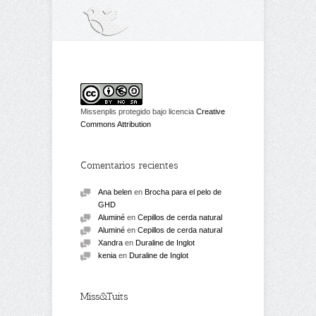
Missenplis protegido bajo licencia
Creative
Commons Attribution
Comentarios recientes
Ana belen
en
Brocha para el pelo de
GHD
Aluminé
en
Cepillos de cerda natural
Aluminé
en
Cepillos de cerda natural
Xandra
en
Duraline de Inglot
kenia
en
Duraline de Inglot
Miss&Tuits