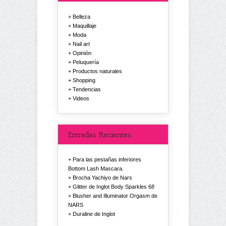
Belleza
Maquillaje
Moda
Nail art
Opinión
Peluquería
Productos naturales
Shopping
Tendencias
Videos
Entradas Recientes
Para las pestañas inferiores
Bottom Lash Mascara.
Brocha Yachiyo de Nars
Glitter de Inglot Body Sparkles 68
Blusher and Illuminator Orgasm de
NARS
Duraline de Inglot