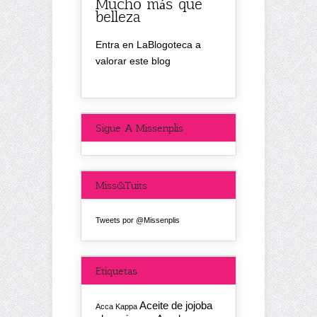
Mucho más que
belleza
Entra en LaBlogoteca a
valorar este blog
Sigue A Missenplis
Miss&Tuits
Tweets por @Missenplis
Etiquetas
Aceite de jojoba
Acca Kappa