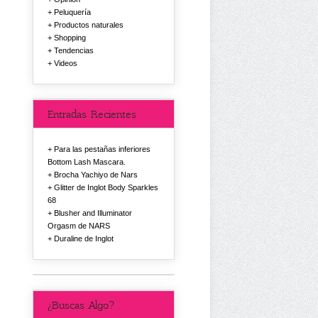
Peluquería
Productos naturales
Shopping
Tendencias
Videos
Entradas Recientes
Para las pestañas inferiores
Bottom Lash Mascara.
Brocha Yachiyo de Nars
Glitter de Inglot Body Sparkles
68
Blusher and Illuminator
Orgasm de NARS
Duraline de Inglot
¿Buscas Algo?