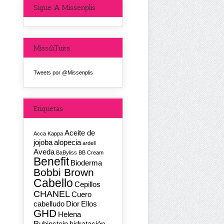
Sigue A Missenplis
Miss&Tuits
Tweets por @Missenplis
Etiquetas
Aceite de
Acca Kappa
jojoba
alopecia
ardell
Aveda
BaByliss
BB Cream
Benefit
Bioderma
Bobbi Brown
Cabello
Cepillos
CHANEL
Cuero
cabelludo
Dior
Ellos
GHD
Helena
Rubinstein
hidratación