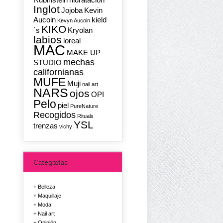
Inglot
Jojoba
Kevin
Aucoin
kield
Kevyn Aucoin
KIKO
´s
Kryolan
labios
loreal
MAC
MAKE UP
mechas
STUDIO
californianas
MUFE
Muji
nail art
NARS
ojos
OPI
Pelo
piel
PureNature
Recogidos
Rituals
YSL
trenzas
vichy
Categorías
Belleza
Maquillaje
Moda
Nail art
Opinión