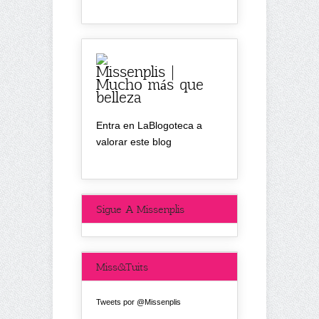
Missenplis |
Mucho más que
belleza
Entra en LaBlogoteca a
valorar este blog
Sigue A Missenplis
Miss&Tuits
Tweets por @Missenplis