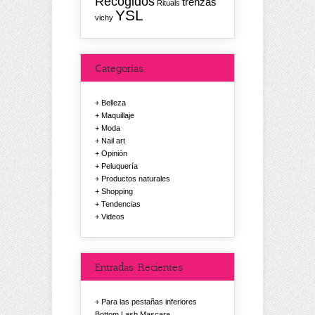
Recogidos
trenzas
Rituals
YSL
vichy
Categorías
Belleza
Maquillaje
Moda
Nail art
Opinión
Peluquería
Productos naturales
Shopping
Tendencias
Videos
Entradas Recientes
Para las pestañas inferiores
Bottom Lash Mascara.