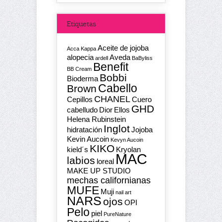
Etiquetas
Aceite de jojoba
Acca Kappa
alopecia
Aveda
ardell
BaByliss
Benefit
BB Cream
Bobbi
Bioderma
Cabello
Brown
CHANEL
Cepillos
Cuero
GHD
cabelludo
Dior
Ellos
Helena Rubinstein
Inglot
hidratación
Jojoba
Kevin Aucoin
Kevyn Aucoin
KIKO
kield´s
Kryolan
MAC
labios
loreal
MAKE UP STUDIO
mechas californianas
MUFE
Muji
nail art
NARS
ojos
OPI
Pelo
piel
PureNature