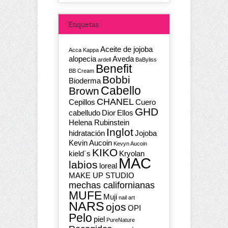
Etiquetas
Aceite de jojoba
Acca Kappa
alopecia
Aveda
ardell
BaByliss
Benefit
BB Cream
Bobbi
Bioderma
Cabello
Brown
CHANEL
Cepillos
Cuero
GHD
cabelludo
Dior
Ellos
Helena Rubinstein
Inglot
hidratación
Jojoba
Kevin Aucoin
Kevyn Aucoin
KIKO
kield´s
Kryolan
MAC
labios
loreal
MAKE UP STUDIO
mechas californianas
MUFE
Muji
nail art
NARS
ojos
OPI
Pelo
piel
PureNature