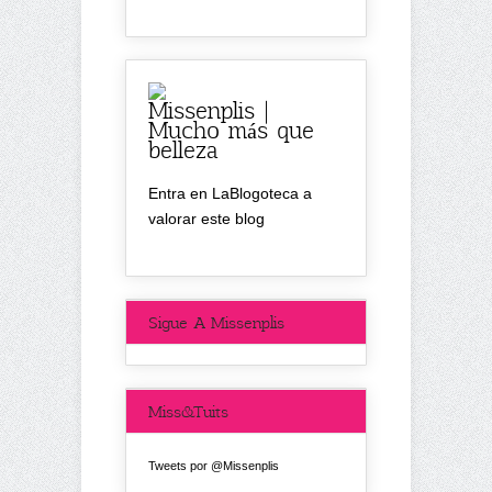
Missenplis |
Mucho más que
belleza
Entra en LaBlogoteca a
valorar este blog
Sigue A Missenplis
Miss&Tuits
Tweets por @Missenplis