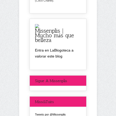
(Coco Chanel).
Missenplis |
Mucho más que
belleza
Entra en LaBlogoteca a
valorar este blog
Sigue A Missenplis
Miss&Tuits
Tweets por @Missenplis