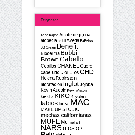
Etiquetas
Aceite de jojoba
Acca Kappa
alopecia
Aveda
ardell
BaByliss
Benefit
BB Cream
Bobbi
Bioderma
Cabello
Brown
CHANEL
Cepillos
Cuero
GHD
cabelludo
Dior
Ellos
Helena Rubinstein
Inglot
hidratación
Jojoba
Kevin Aucoin
Kevyn Aucoin
KIKO
kield´s
Kryolan
MAC
labios
loreal
MAKE UP STUDIO
mechas californianas
MUFE
Muji
nail art
NARS
ojos
OPI
Pelo