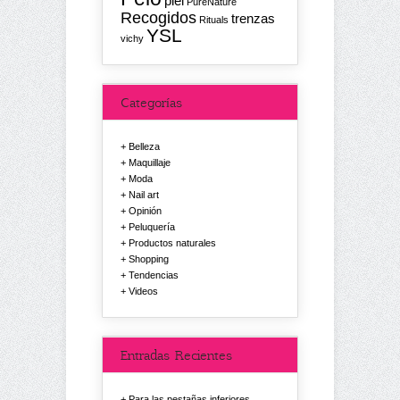
piel
PureNature
Recogidos
trenzas
Rituals
YSL
vichy
Categorías
Belleza
Maquillaje
Moda
Nail art
Opinión
Peluquería
Productos naturales
Shopping
Tendencias
Videos
Entradas Recientes
Para las pestañas inferiores