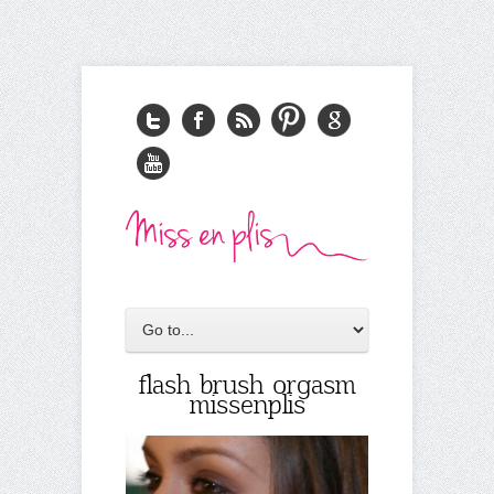
flash brush orgasm
missenplis