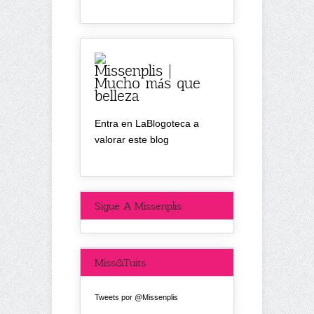
Missenplis |
Mucho más que
belleza
Entra en LaBlogoteca a
valorar este blog
Sigue A Missenplis
Miss&Tuits
Tweets por @Missenplis