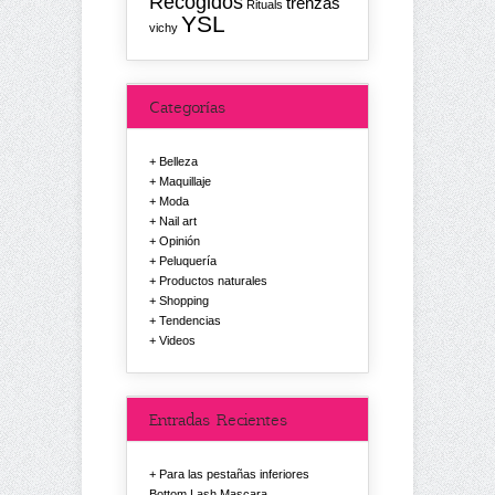
Recogidos
trenzas
Rituals
YSL
vichy
Categorías
Belleza
Maquillaje
Moda
Nail art
Opinión
Peluquería
Productos naturales
Shopping
Tendencias
Videos
Entradas Recientes
Para las pestañas inferiores
Bottom Lash Mascara.