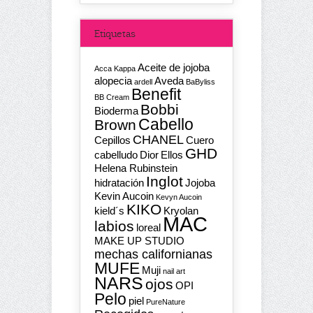
Etiquetas
Aceite de jojoba
Acca Kappa
alopecia
Aveda
ardell
BaByliss
Benefit
BB Cream
Bobbi
Bioderma
Cabello
Brown
CHANEL
Cepillos
Cuero
GHD
cabelludo
Dior
Ellos
Helena Rubinstein
Inglot
hidratación
Jojoba
Kevin Aucoin
Kevyn Aucoin
KIKO
kield´s
Kryolan
MAC
labios
loreal
MAKE UP STUDIO
mechas californianas
MUFE
Muji
nail art
NARS
ojos
OPI
Pelo
piel
PureNature