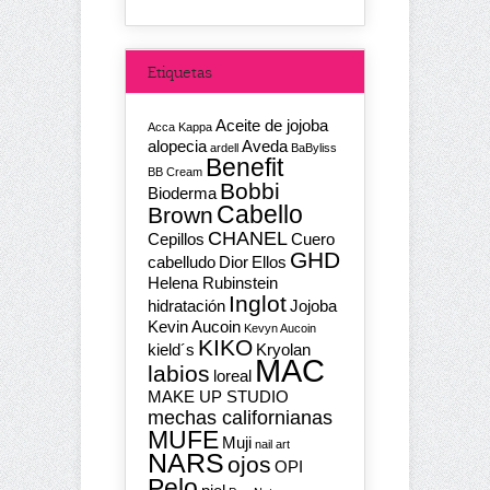
Etiquetas
Aceite de jojoba
Acca Kappa
alopecia
Aveda
ardell
BaByliss
Benefit
BB Cream
Bobbi
Bioderma
Cabello
Brown
CHANEL
Cepillos
Cuero
GHD
cabelludo
Dior
Ellos
Helena Rubinstein
Inglot
hidratación
Jojoba
Kevin Aucoin
Kevyn Aucoin
KIKO
kield´s
Kryolan
MAC
labios
loreal
MAKE UP STUDIO
mechas californianas
MUFE
Muji
nail art
NARS
ojos
OPI
Pelo