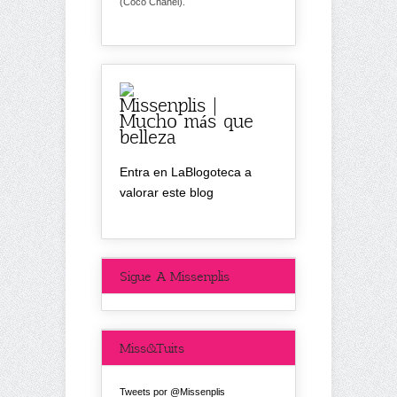
(Coco Chanel).
Missenplis |
Mucho más que
belleza
Entra en LaBlogoteca a
valorar este blog
Sigue A Missenplis
Miss&Tuits
Tweets por @Missenplis