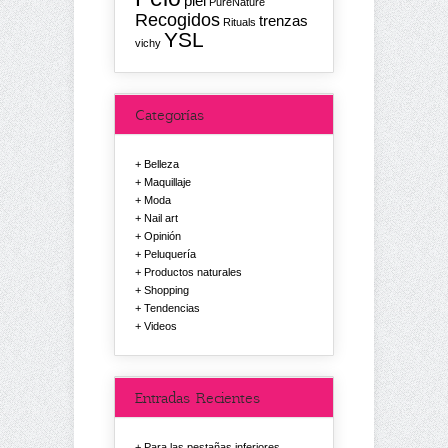
piel
PureNature
Recogidos
trenzas
Rituals
YSL
vichy
Categorías
Belleza
Maquillaje
Moda
Nail art
Opinión
Peluquería
Productos naturales
Shopping
Tendencias
Videos
Entradas Recientes
Para las pestañas inferiores