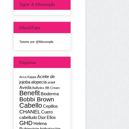
Sigue A Missenplis
Miss&Tuits
Tweets por @Missenplis
Etiquetas
Aceite de
Acca Kappa
jojoba
alopecia
ardell
Aveda
BaByliss
BB Cream
Benefit
Bioderma
Bobbi Brown
Cabello
Cepillos
CHANEL
Cuero
cabelludo
Dior
Ellos
GHD
Helena
Rubinstein
hidratación