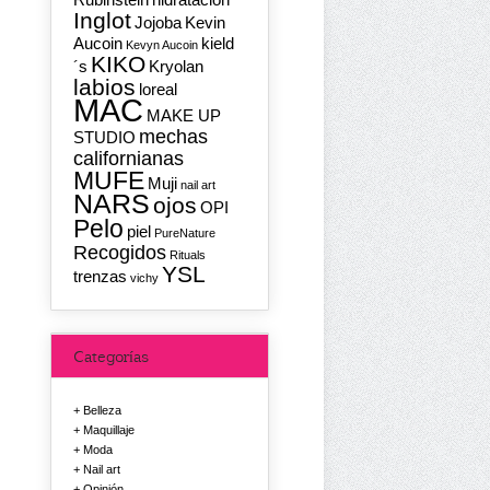
Inglot
Jojoba
Kevin
Aucoin
kield
Kevyn Aucoin
KIKO
´s
Kryolan
labios
loreal
MAC
MAKE UP
mechas
STUDIO
californianas
MUFE
Muji
nail art
NARS
ojos
OPI
Pelo
piel
PureNature
Recogidos
Rituals
YSL
trenzas
vichy
Categorías
Belleza
Maquillaje
Moda
Nail art
Opinión