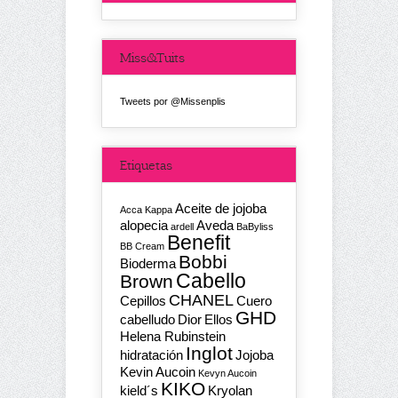
Miss&Tuits
Tweets por @Missenplis
Etiquetas
Aceite de jojoba
Acca Kappa
alopecia
Aveda
ardell
BaByliss
Benefit
BB Cream
Bobbi
Bioderma
Cabello
Brown
CHANEL
Cepillos
Cuero
GHD
cabelludo
Dior
Ellos
Helena Rubinstein
Inglot
hidratación
Jojoba
Kevin Aucoin
Kevyn Aucoin
KIKO
kield´s
Kryolan