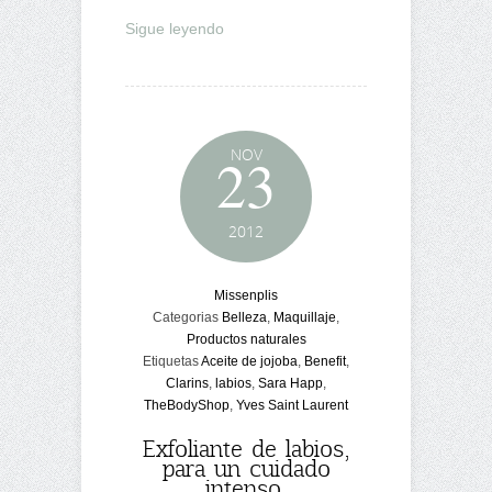
Sigue leyendo
NOV
23
2012
Missenplis
Categorias
Belleza
,
Maquillaje
,
Productos naturales
Etiquetas
Aceite de jojoba
,
Benefit
,
Clarins
,
labios
,
Sara Happ
,
TheBodyShop
,
Yves Saint Laurent
Exfoliante de labios,
para un cuidado
intenso.