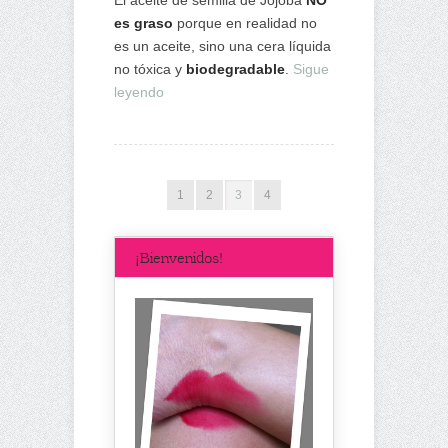
es graso
porque en realidad no
es un aceite, sino una cera líquida
no tóxica y
biodegradable
.
Sigue
leyendo
1
2
3
4
¡Bienvenidos!