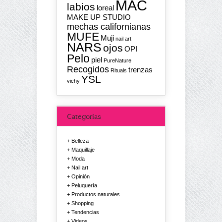
MAC
labios
loreal
MAKE UP STUDIO
mechas californianas
MUFE
Muji
nail art
NARS
ojos
OPI
Pelo
piel
PureNature
Recogidos
trenzas
Rituals
YSL
vichy
Categorías
Belleza
Maquillaje
Moda
Nail art
Opinión
Peluquería
Productos naturales
Shopping
Tendencias
Videos