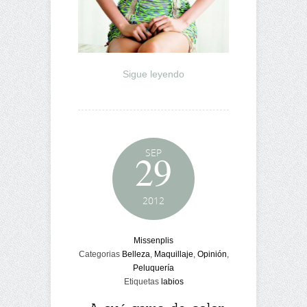
Sigue leyendo
SEP
29
2012
Missenplis
Categorias
Belleza
,
Maquillaje
,
Opinión
,
Peluquería
Etiquetas
labios