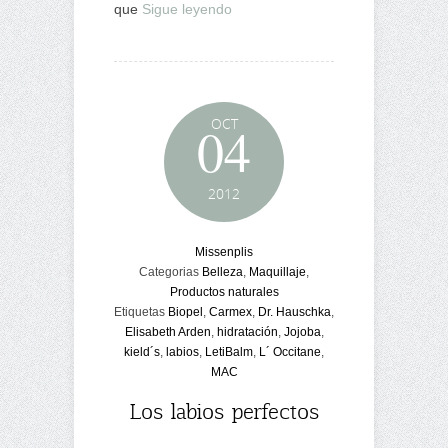
que
Sigue leyendo
OCT
04
2012
Missenplis
Categorias
Belleza
,
Maquillaje
,
Productos naturales
Etiquetas
Biopel
,
Carmex
,
Dr. Hauschka
,
Elisabeth Arden
,
hidratación
,
Jojoba
,
kield´s
,
labios
,
LetiBalm
,
L´ Occitane
,
MAC
Los labios perfectos