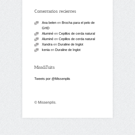
Comentarios recientes
Ana belen
en
Brocha para el pelo de
GHD
Aluminé
en
Cepillos de cerda natural
Aluminé
en
Cepillos de cerda natural
Xandra
en
Duraline de Inglot
kenia
en
Duraline de Inglot
Miss&Tuits
Tweets por @Missenplis
© Missenplis.