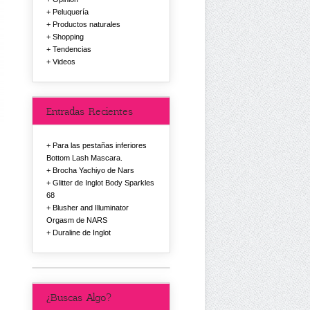
Peluquería
Productos naturales
Shopping
Tendencias
Videos
Entradas Recientes
Para las pestañas inferiores
Bottom Lash Mascara.
Brocha Yachiyo de Nars
Glitter de Inglot Body Sparkles
68
Blusher and Illuminator
Orgasm de NARS
Duraline de Inglot
¿Buscas Algo?