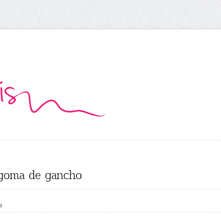
 goma de gancho
o