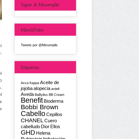
Sigue A Missenplis
Miss&Tuits
o
Tweets por @Missenplis
,
Etiquetas
i
o
Aceite de
Acca Kappa
,
jojoba
alopecia
ardell
Aveda
l
BaByliss
BB Cream
Benefit
Bioderma
s
Bobbi Brown
e
Cabello
Cepillos
CHANEL
Cuero
cabelludo
Dior
Ellos
GHD
Helena
Rubinstein
hidratación