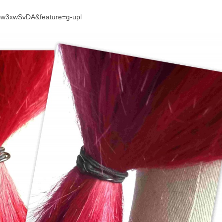
Bw3xwSvDA&feature=g-upl