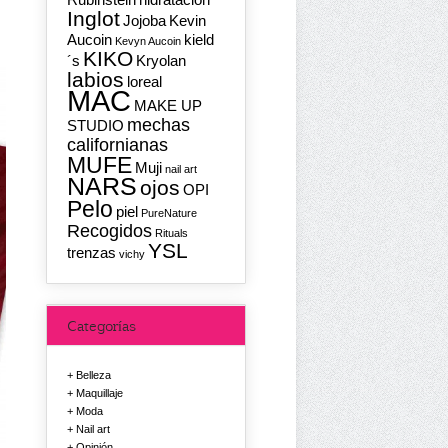
Inglot
Jojoba
Kevin
Aucoin
kield
Kevyn Aucoin
KIKO
´s
Kryolan
labios
loreal
MAC
MAKE UP
mechas
STUDIO
californianas
MUFE
Muji
nail art
NARS
ojos
OPI
Pelo
piel
PureNature
Recogidos
Rituals
YSL
trenzas
vichy
Categorías
Belleza
Maquillaje
Moda
Nail art
Opinión